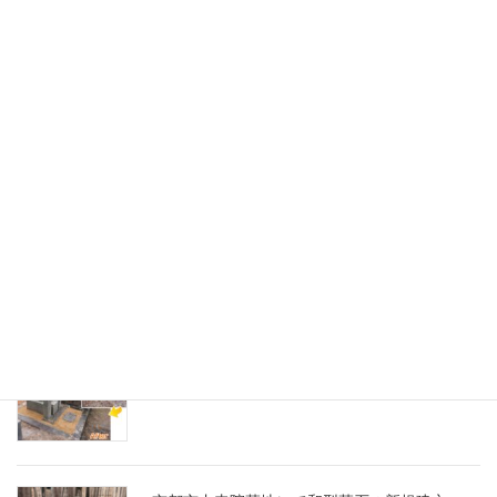
石材店かわむら お墓ブログ
(タイトルなし)
京都市右京区の寺院墓地にて、愛媛県産大島
石の8寸京都型墓石を建立
京都市営地蔵山墓地にて、お墓の傾き直しと
防草施工