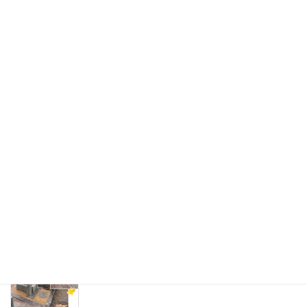
石材店かわむら お墓ブログ
(タイトルなし)
京都市右京区の寺院墓地にて、愛媛県産大島
石の8寸京都型墓石を建立
京都市営地蔵山墓地にて、お墓の傾き直しと
防草施工