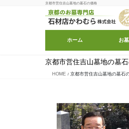
コ
ナ
京都市営住吉山墓地の墓石の価格
ン
ビ
テ
ゲ
ン
ー
ツ
シ
ホーム
お墓
に
ョ
移
ン
動
に
京都市営住吉山墓地の墓石
移
動
HOME
京都市営住吉山墓地の墓石