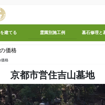
を建てる
霊園別施工例
墓石修理と
の価格
の価格
京都市営住吉山墓地