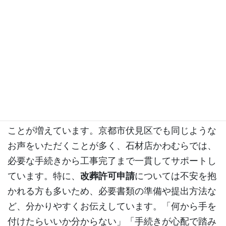
京都市伏見区での墓じまいに
も対応｜手続き面もフォロー
します
墓じまい
は、「今後お墓を継ぐ人がいない」「遠方
で管理が難しくなった」「子どもに負担をかけたく
ない、負担を軽くしたい」とお考えの方が選ばれる
ことが増えています。京都市伏見区でも同じような
お声をいただくことが多く、石材店かわむらでは、
必要な手続きから工事完了まで一貫してサポートし
ています。特に、
改葬許可申請
については不安を抱
かれる方も多いため、必要書類の準備や提出方法な
ど、分かりやすくお伝えしています。「何から手を
付けたらいいか分からない」「手続きが心配で踏み